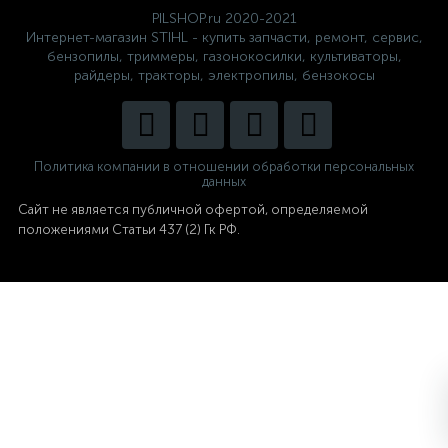
PILSHOP.ru 2020-2021
Интернет-магазин STIHL - купить запчасти, ремонт, сервис,
бензопилы, триммеры, газонокосилки, культиваторы,
райдеры, тракторы, электропилы, бензокосы
Политика компании в отношении обработки персональных
данных
Сайт не является публичной офертой,
определяемой
положениями Статьи 437 (2) Гк РФ.