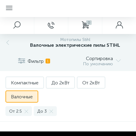
0
Мотопилы Stihl
Валочные электрические пилы STIHL
Сортировка
Фильтр
1
По умолчанию
Компактные
До 2кВт
От 2кВт
Валочные
От 2.5
До 3