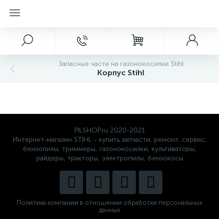
Запасные части на газонокосилки Stihl
Корпус Stihl
PILSHOP.ru 2020-2021
Интернет-магазин STIHL - купить запчасти, ремонт, сервис,
бензопилы, триммеры, газонокосилки, культиваторы,
райдеры, тракторы, электропилы, бензокосы
Политика компании в отношении обработки персональных
данных