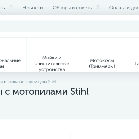
ины
Новости
Обзоры и советы
Оплата и до
Мойки и
ональные
Мотокосы
очистительные
Г
мы
(Триммеры)
устройства
9
 и пильные гарнитуры Stihl
 с мотопилами Stihl
Ин
Образивно-
Средства
ая
отрезные
индивидуальной
ия
устройства
защиты
Сервисное оборудование