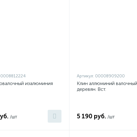
00008812224
Артикул:
00008909200
совалочный изалюминия
Клин аллюминий валочный
деревян. Вст.
уб.
5 190 руб.
/шт
/шт