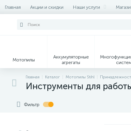
Главная
Акции и скидки
Наши услуги
Магаз
Контакты
О магазине
Наши партеры
Аккумуляторные
Многофункци
Мотопилы
агрегаты
систе
9
Главная
Каталог
Мотопилы Stihl
Принадлежности
Инструменты для работы
Садовые
Садовые
Сувенирн
мотоножницы и
измельчители
продукц
секаторы
Фильтр