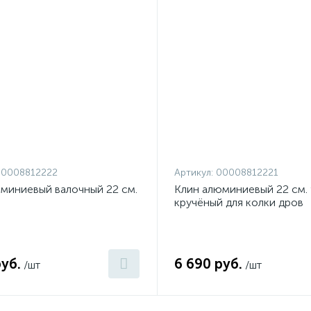
00008812222
Артикул:
00008812221
миниевый валочный 22 см.
Клин алюминиевый 22 см. 
кручёный для колки дров
руб.
6 690 руб.
/шт
/шт