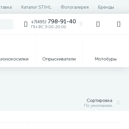
ставка
Каталог STIHL
Фотогалерея
Бренды
798-91-40
+7(495)
ПН-ВС 9:00-20:00
азонокосилки
Опрыскиватели
Мотобуры
8
Ручные
формация
инструменты
Запчасти
Сортировка
По умолчанию
7