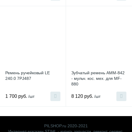
Ремень ручейковый LE
Зубчатый ремень AMM-842
240.0 7PJ487
- мульч. кос. мех. для MF-
880
1 700 руб.
8 120 руб.
/шт
/шт
PILSHOP.ru 2020-2021
Интернет-магазин STIHL - купить запчасти, ремонт, сервис,