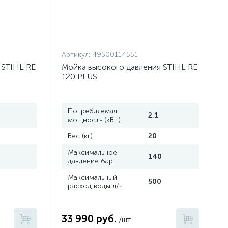
Артикул:
49500114551
 STIHL RE
Мойка высокого давления STIHL RE
120 PLUS
Потребляемая
2,1
мощность (кВт.)
7
Вес (кг)
20
Максимальное
140
давление бар
Максимальный
0
500
расход воды л/ч
33 990 руб.
/шт