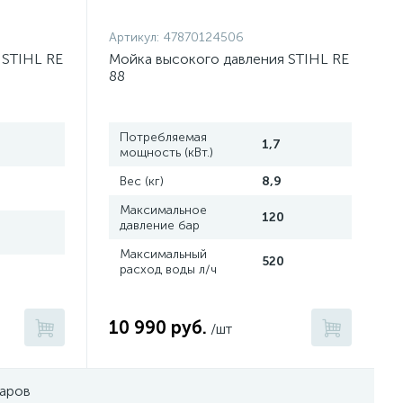
Артикул:
47870124506
 STIHL RE
Мойка высокого давления STIHL RE
88
Потребляемая
1,7
мощность (кВт.)
Вес (кг)
8,9
Максимальное
120
давление бар
Максимальный
520
расход воды л/ч
10 990 руб.
/шт
варов