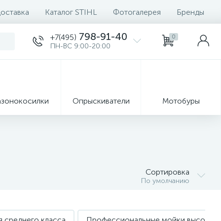
доставка
Каталог STIHL
Фотогалерея
Бренды
798-91-40
+7(495)
0
ПН-ВС 9:00-20:00
азонокосилки
Опрыскиватели
Мотобуры
8
Ручные
формация
инструменты
Запчасти
Сортировка
По умолчанию
7
я среднего класса
Профессиональные мойки высокого