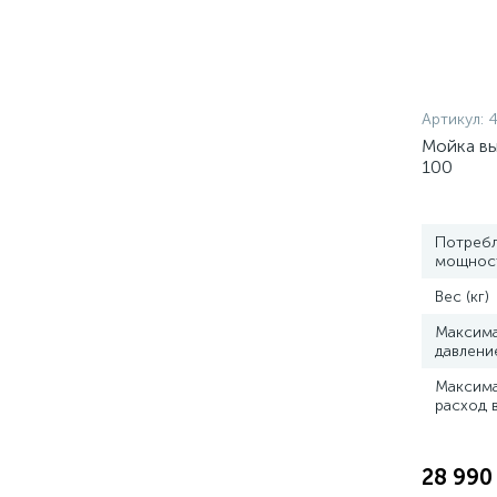
Артикул:
Мойка вы
100
Потреб
мощность
Вес (кг)
Максим
давлени
Максим
расход 
28 990