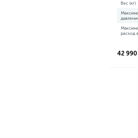
Вес (кг)
Максим
давлени
Максим
расход 
42 990