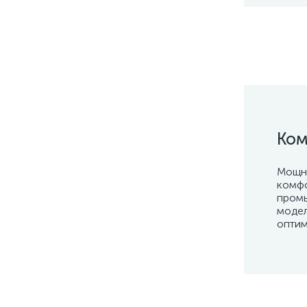
Ком
Мощны
комфо
промы
модел
оптим