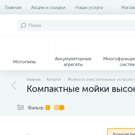
Главная
Акции и скидки
Наши услуги
Магаз
Контакты
О магазине
Наши партеры
Аккумуляторные
Многофункци
Мотопилы
агрегаты
систе
9
Главная
Каталог
Мойки и очистительные устройст
Компактные мойки высок
Садовые
Садовые
Сувенирн
мотоножницы и
измельчители
продукц
секаторы
Фильтр
1
Компактн