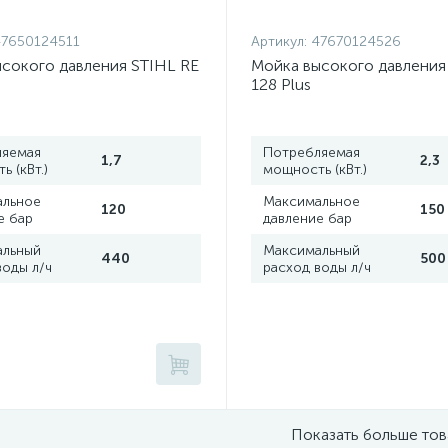
7650124511
Артикул:
47670124526
сокого давления STIHL RE
Мойка высокого давления
128 Plus
ляемая
Потребляемая
1,7
2,3
 (кВт.)
мощность (кВт.)
альное
Максимальное
120
150
е бар
давление бар
альный
Максимальный
440
500
воды л/ч
расход воды л/ч
Показать больше то