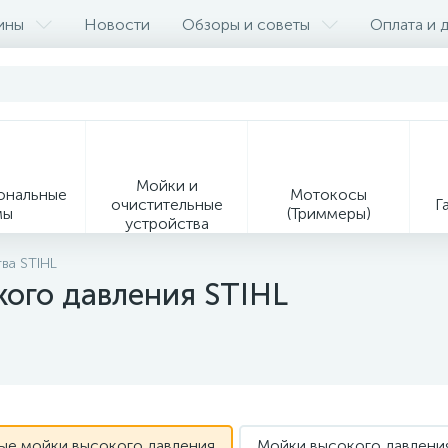
ины
Новости
Обзоры и советы
Оплата и 
Мойки и
ональные
Мотокосы
очистительные
Г
мы
(Триммеры)
устройства
9
ва STIHL
ого давления STIHL
Ин
Образивно-
Средства
ая
отрезные
индивидуальной
ия
устройства
защиты
Сервисное оборудование
ые мойки высокого давления
Мойки высокого давлени