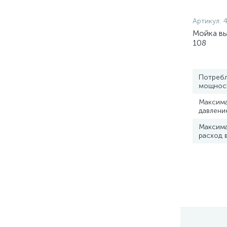
Артикул:
4
Мойка вы
108
Потреб
мощность
Максим
давлени
Максим
расход 