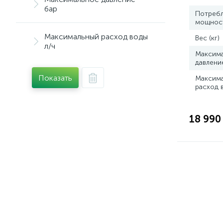
бар
Потреб
мощность
Максимальный расход воды
Вес (кг)
л/ч
Максим
давлени
Показать
Максим
расход 
18 990