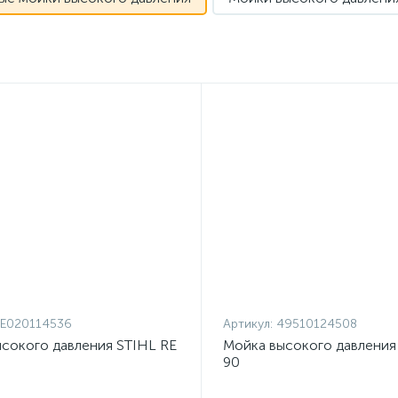
RE020114536
Артикул:
49510124508
сокого давления STIHL RE
Мойка высокого давления
90