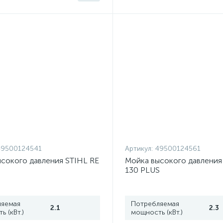
49500124541
Артикул:
49500124561
сокого давления STIHL RE
Мойка высокого давления
130 PLUS
ляемая
Потребляемая
2.1
2.3
 (кВт.)
мощность (кВт.)