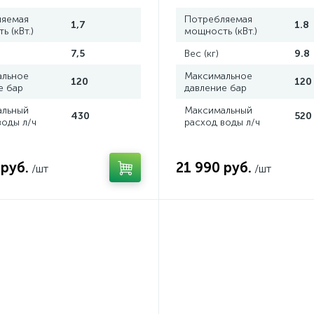
ляемая
Потребляемая
1,7
1.8
 (кВт.)
мощность (кВт.)
7,5
Вес (кг)
9.8
альное
Максимальное
120
120
е бар
давление бар
альный
Максимальный
430
520
воды л/ч
расход воды л/ч
 руб.
21 990 руб.
/шт
/шт