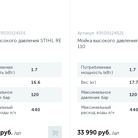
49500124501
Артикул:
49500124521
сокого давления STIHL RE
Мойка высокого давления
110
ляемая
Потребляемая
1.7
1.7
 (кВт.)
мощность (кВт.)
16.6
Вес (кг)
17.
альное
Максимальное
120
120
е бар
давление бар
альный
Максимальный
440
44
воды л/ч
расход воды л/ч
 руб.
33 990 руб.
/шт
/шт