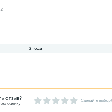
2.
2 года
ть отзыв?
Сделайте выбор!
вою оценку!