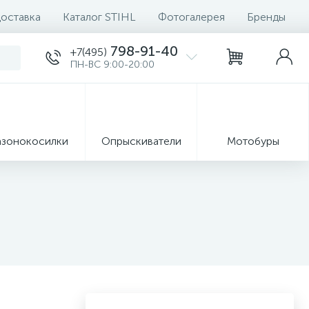
доставка
Каталог STIHL
Фотогалерея
Бренды
798-91-40
+7(495)
ПН-ВС 9:00-20:00
азонокосилки
Опрыскиватели
Мотобуры
8
Ручные
формация
инструменты
Запчасти
7