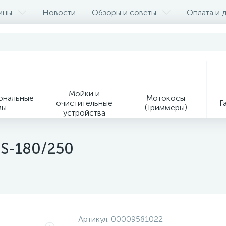
ины
Новости
Обзоры и советы
Оплата и 
Мойки и
ональные
Мотокосы
очистительные
Г
мы
(Триммеры)
устройства
9
S-180/250
Ин
Образивно-
Средства
ая
отрезные
индивидуальной
ия
устройства
защиты
Сервисное оборудование
Артикул:
00009581022