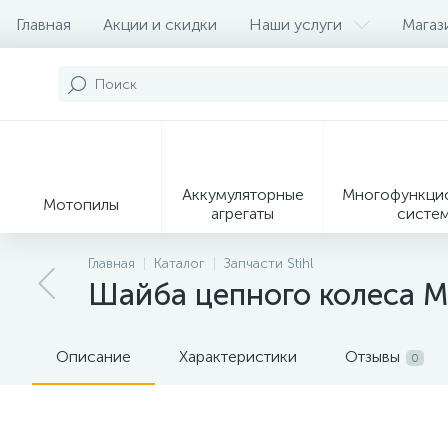
Главная
Акции и скидки
Наши услуги
Магаз
Контакты
О магазине
Наши партеры
Аккумуляторные
Многофункци
Мотопилы
агрегаты
систе
9
Главная
Каталог
Запчасти Stihl
Шайба цепного колеса M
Садовые
Садовые
Сувенирн
мотоножницы и
измельчители
продукц
секаторы
Описание
Характеристики
Отзывы
0