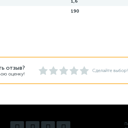
1,6
190
ть отзыв?
Сделайте выбор!
вою оценку!
П