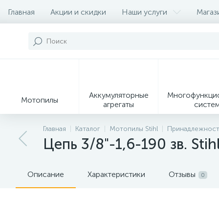
Главная
Акции и скидки
Наши услуги
Магаз
Контакты
О магазине
Наши партеры
Аккумуляторные
Многофункци
Мотопилы
агрегаты
систе
9
Главная
Каталог
Мотопилы Stihl
Принадлежности
Цепь 3/8"-1,6-190 зв. Sti
Садовые
Садовые
Сувенирн
мотоножницы и
измельчители
продукц
секаторы
Описание
Характеристики
Отзывы
0