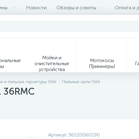
ины
Новости
Обзоры и советы
Оплата и 
Мойки и
ональные
Мотокосы
очистительные
Г
мы
(Триммеры)
устройства
9
 и пильные гарнитуры Stihl
Пильные цепи Stihl
hl 36RMC
Ин
Образивно-
Средства
ая
отрезные
индивидуальной
ия
устройства
защиты
Сервисное оборудование
Артикул:
36520060190