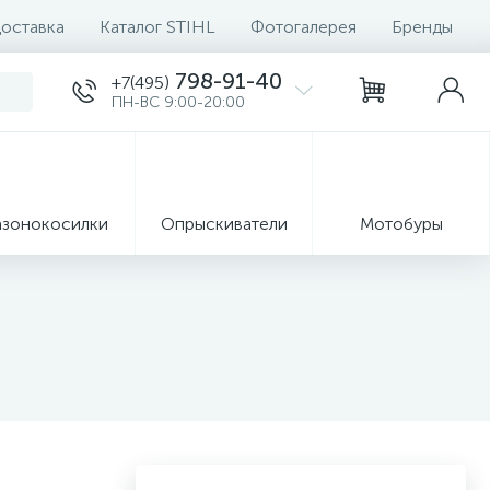
доставка
Каталог STIHL
Фотогалерея
Бренды
798-91-40
+7(495)
ПН-ВС 9:00-20:00
азонокосилки
Опрыскиватели
Мотобуры
8
Ручные
формация
инструменты
Запчасти
7