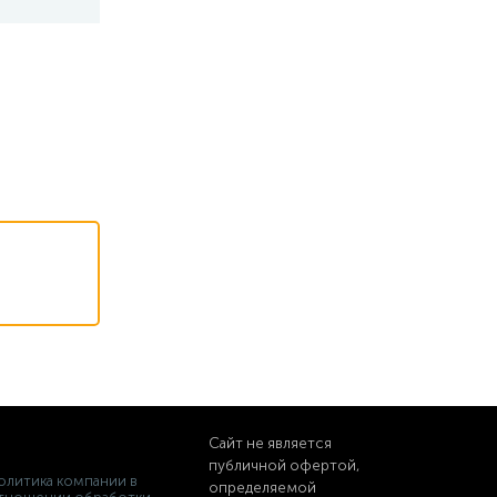
Сайт не является
публичной офертой,
олитика компании в
определяемой