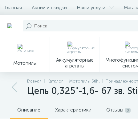
Главная
Акции и скидки
Наши услуги
Магаз
Контакты
О магазине
Наши партеры
Аккумуляторные
Многофункци
Мотопилы
агрегаты
систе
9
Главная
Каталог
Мотопилы Stihl
Принадлежности
Цепь 0,325"-1,6- 67 зв. S
Садовые
Садовые
Сувенирн
мотоножницы и
измельчители
продукц
секаторы
Описание
Характеристики
Отзывы
0