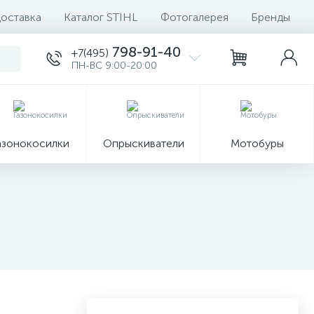
доставка
Каталог STIHL
Фотогалерея
Бренды
798-91-40
+7(495)
ПН-ВС 9:00-20:00
азонокосилки
Опрыскиватели
Мотобуры
8
Ручные
формация
инструменты
Запчасти
7