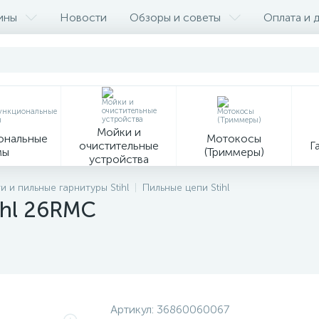
ины
Новости
Обзоры и советы
Оплата и 
Мойки и
ональные
Мотокосы
очистительные
Г
мы
(Триммеры)
устройства
9
 и пильные гарнитуры Stihl
Пильные цепи Stihl
tihl 26RMC
Ин
Образивно-
Средства
ая
отрезные
индивидуальной
ия
устройства
защиты
Сервисное оборудование
Артикул:
36860060067