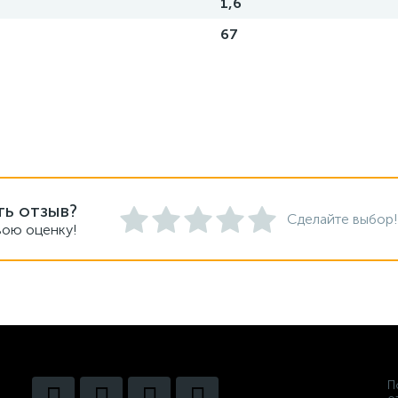
1,6
67
ть отзыв?
Сделайте выбор!
вою оценку!
П