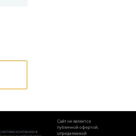
Сайт не является
публичной офертой,
олитика компании в
определяемой