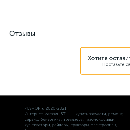
Отзывы
Хотите остави
Поставьте с
PILSHOP.ru 2020-2021
Интернет-магазин STIHL - купить запчасти, ремонт,
сервис, бензопилы, триммеры, газонокосилки,
культиваторы, райдеры, тракторы, электропилы,