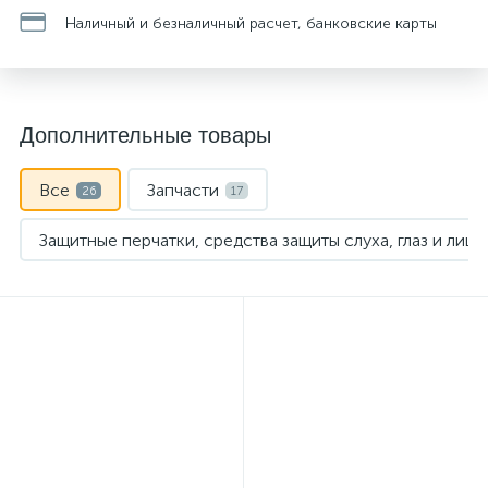
Наличный и безналичный расчет, банковские карты
Дополнительные товары
Все
Запчасти
26
17
Защитные перчатки, средства защиты слуха, глаз и лица
Косильные головки
Масла и смазки
6
1
Принадлнжности для мотокос
1