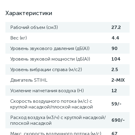
Характеристики
Рабочий объем (см3)
27.2
Вес (кг)
4.4
Уровень звукового давления (дБ(А))
90
Уровень звуковой мощности (дБ(А))
104
Уровень вибрации справа (м/с2)
2.5
Двигатель STIHL
2-MIX
Усиление нагнетания воздуха (Н)
12
Скорость воздушного потока (м/c) с
59/-
круглой насадкой/плоской насадкой
Расход воздуха (м3/ч) с круглой насадкой/
690/-
плоской насадкой
Макс. скорость воздушного потока (м/с)
67