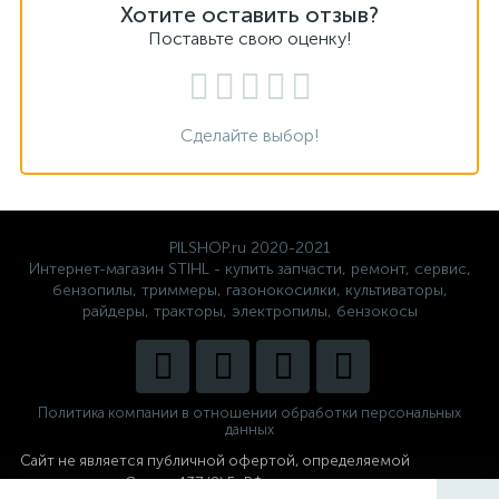
Хотите оставить отзыв?
Поставьте свою оценку!
Сделайте выбор!
PILSHOP.ru 2020-2021
Интернет-магазин STIHL - купить запчасти, ремонт, сервис,
бензопилы, триммеры, газонокосилки, культиваторы,
райдеры, тракторы, электропилы, бензокосы
Политика компании в отношении обработки персональных
данных
Сайт не является публичной офертой,
определяемой
положениями Статьи 437 (2) Гк РФ.