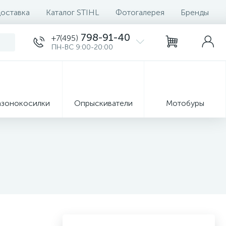
доставка
Каталог STIHL
Фотогалерея
Бренды
798-91-40
+7(495)
ПН-ВС 9:00-20:00
азонокосилки
Опрыскиватели
Мотобуры
8
Ручные
формация
инструменты
Запчасти
7