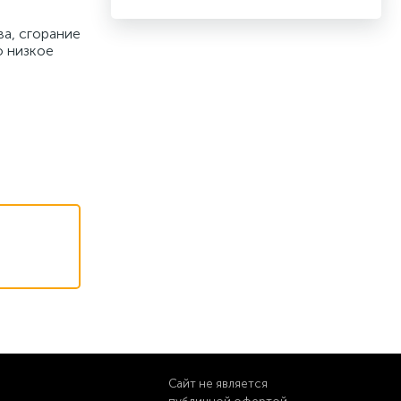
а, сгорание
о низкое
Сайт не является