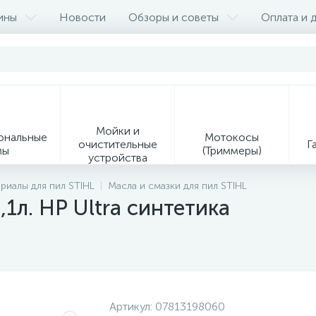
ины
Новости
Обзоры и советы
Оплата и 
Мойки и
ональные
Мотокосы
очистительные
Г
мы
(Триммеры)
устройства
9
риалы для пил STIHL
Масла и смазки для пил STIHL
,1л. HP Ultra синтетика
Ин
Образивно-
Средства
ая
отрезные
индивидуальной
ия
устройства
защиты
Сервисное оборудование
Артикул:
07813198060