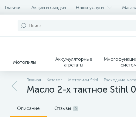
Главная
Акции и скидки
Наши услуги
Магаз
Контакты
О магазине
Наши партеры
Аккумуляторные
Многофункци
Мотопилы
агрегаты
систе
9
Главная
Каталог
Мотопилы Stihl
Расходные мате
Масло 2-х тактное Stihl 0
Садовые
Садовые
Сувенирн
мотоножницы и
измельчители
продукц
секаторы
Описание
Отзывы
0